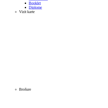
Booklet
Diplome
Vizit karte
Brošure