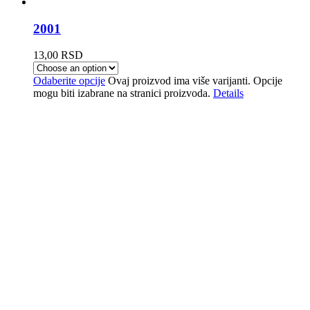
2001
13,00
RSD
Odaberite opcije
Ovaj proizvod ima više varijanti. Opcije
mogu biti izabrane na stranici proizvoda.
Details