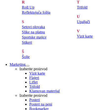
R
T
Roll Up
Trifold
Reflektujuća folija
U
S
Upaljači
Setovi olovaka
V
Slike na platnu
Vizit karte
Sportske majice
Stikeri
Š
Šolje
Marketing
Izaberite proizvod
Vizit karte
Flajeri
Liflet
Trifold
Klamovan materijal
Izaberite proizvod
Posteri
Posteri na peni
Bookmarker