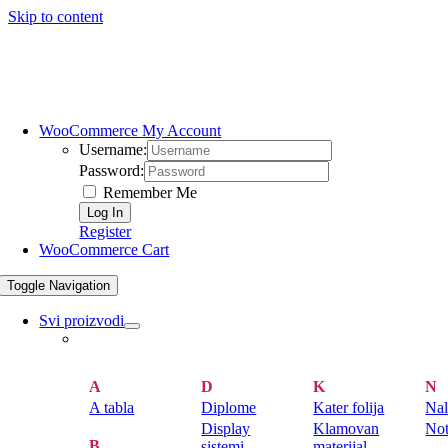
Skip to content
WooCommerce My Account
Username:
Password:
Remember Me
Register
WooCommerce Cart
Toggle Navigation
Svi proizvodi
A
D
K
N
A tabla
Diplome
Kater folija
Nal
Display
Klamovan
Not
B
sistemi
materijal