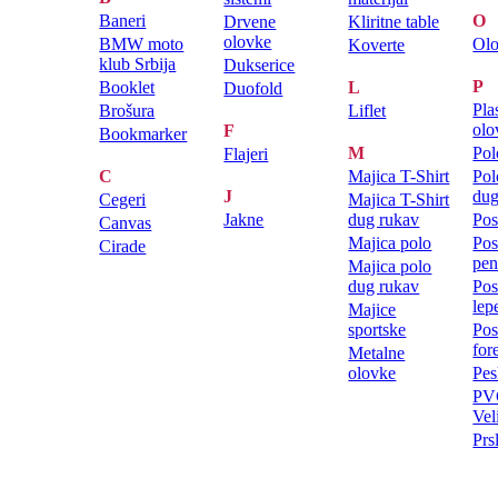
Baneri
O
Drvene
Kliritne table
olovke
BMW moto
Ol
Koverte
klub Srbija
Dukserice
P
Booklet
L
Duofold
Pla
Brošura
Liflet
olo
F
Bookmarker
M
Pol
Flajeri
C
Majica T-Shirt
Pol
J
dug
Cegeri
Majica T-Shirt
Jakne
dug rukav
Pos
Canvas
Majica polo
Pos
Cirade
pen
Majica polo
dug rukav
Pos
lep
Majice
sportske
Pos
for
Metalne
olovke
Pes
PVC
Vel
Prs