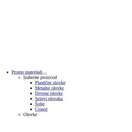
Promo materijali
Izaberite proizvod
Plastične olovke
Metalne olovke
Drvene olovke
Setovi olovaka
Šolje
Cegeri
Olovke