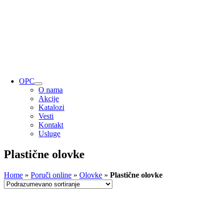
OPC
O nama
Akcije
Katalozi
Vesti
Kontakt
Usluge
Plastične olovke
Home
»
Poruči online
»
Olovke
»
Plastične olovke