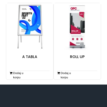
Expo
Posteri i baneri
Stikeri i nalepnice
OPC
A TABLA
ROLL UP
Dodaj u
Dodaj u
korpu
korpu