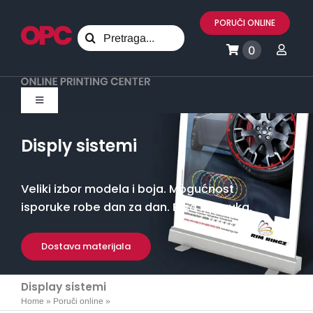
Skip
PORUČI ONLINE
to
Search
content
0
for:
Toggle
Navigation
Svi proizvodi
Disply sistemi
Marketing
Veliki izbor modela i boja. Mogućnost
isporuke robe dan za dan. Brza isporuka.
Promo materijali
Dostava materijala
Tekstil
Display sistemi
Home
»
Poruči online
»
Display sistemi