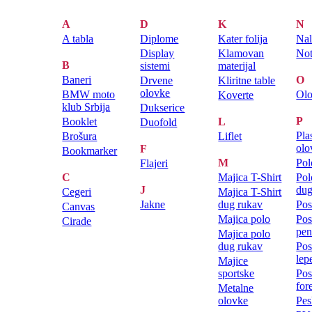
A
D
K
N
A tabla
Diplome
Kater folija
Nal
Display
Klamovan
Not
B
sistemi
materijal
Baneri
O
Drvene
Kliritne table
olovke
BMW moto
Ol
Koverte
klub Srbija
Dukserice
P
Booklet
L
Duofold
Pla
Brošura
Liflet
olo
F
Bookmarker
M
Pol
Flajeri
C
Majica T-Shirt
Pol
J
dug
Cegeri
Majica T-Shirt
Jakne
dug rukav
Pos
Canvas
Majica polo
Pos
Cirade
pen
Majica polo
dug rukav
Pos
lep
Majice
sportske
Pos
for
Metalne
olovke
Pes