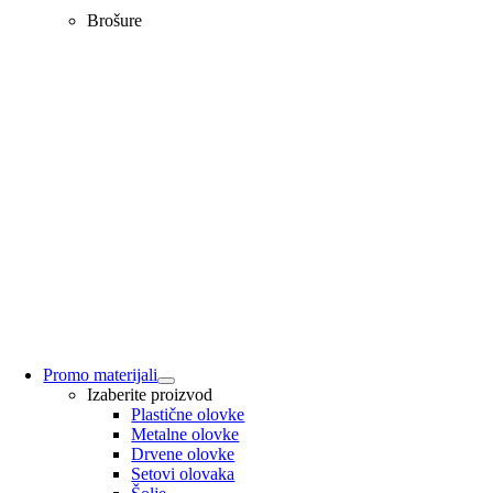
Brošure
Promo materijali
Izaberite proizvod
Plastične olovke
Metalne olovke
Drvene olovke
Setovi olovaka