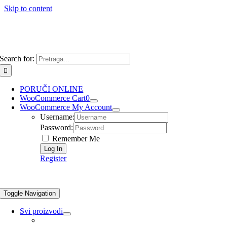
Skip to content
Search for:
PORUČI ONLINE
WooCommerce Cart
0
WooCommerce My Account
Username:
Password:
Remember Me
Register
Toggle Navigation
Svi proizvodi