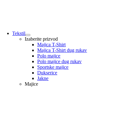
Tekstil
Izaberite prizvod
Majica T-Shirt
Majica T-Shirt dug rukav
Polo majice
Polo majice dug rukav
Sportske majice
Dukserice
Jakne
Majice