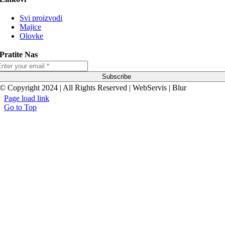
Svi proizvodi
Majice
Olovke
Pratite Nas
Subscribe
© Copyright 2024 | All Rights Reserved | WebServis | Blur
Page load link
Go to Top