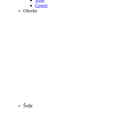
Šolje
Cegeri
Olovke
Šolje