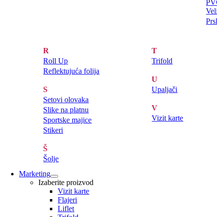
PVC
Vel
Prs
R
T
Roll Up
Trifold
Reflektujuća folija
U
S
Upaljači
Setovi olovaka
V
Slike na platnu
Vizit karte
Sportske majice
Stikeri
Š
Šolje
Marketing
Izaberite proizvod
Vizit karte
Flajeri
Liflet