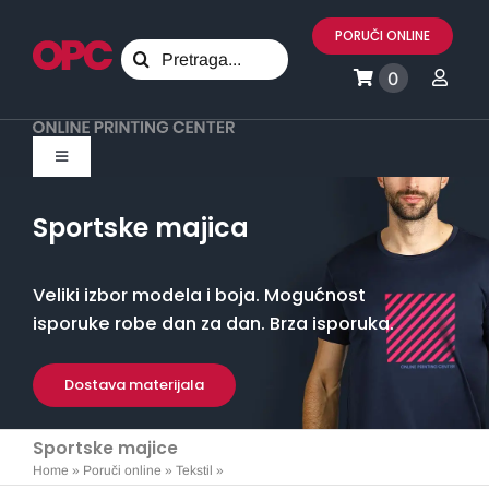
Skip
PORUČI ONLINE
to
Search
content
0
for:
Toggle
Navigation
Svi proizvodi
Sportske majica
Marketing
Veliki izbor modela i boja. Mogućnost
isporuke robe dan za dan. Brza isporuka.
Promo materijali
Dostava materijala
Tekstil
Sportske majice
Home
»
Poruči online
»
Tekstil
»
Sportske majice