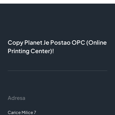
Ovaj
izabrane
biti
proizvod
na
izabrane
ima
stranici
na
više
proizvoda.
stranici
varijanti.
proizvoda.
Opcije
mogu
Copy Planet Je Postao OPC (Online
biti
Printing Center)!
izabrane
na
stranici
proizvoda.
Adresa
Carice Milice 7