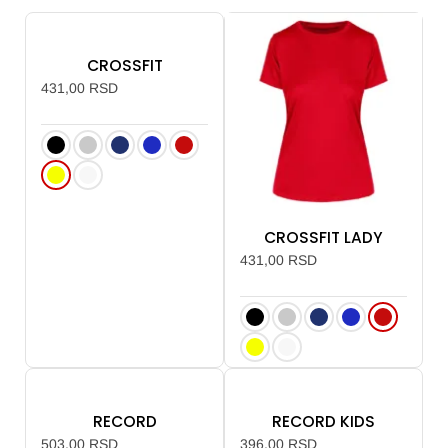
Expo
CROSSFIT
Posteri i baneri
431,00
RSD
Stikeri i nalepnice
Ovaj
OPC
proizvod
CROSSFIT LADY
ima
431,00
RSD
više
varijanti.
Opcije
mogu
Ovaj
biti
proizvod
izabrane
RECORD
RECORD KIDS
ima
na
503,00
RSD
396,00
RSD