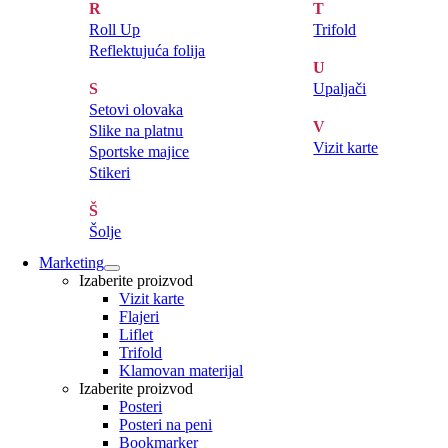
R
T
Roll Up
Trifold
Reflektujuća folija
U
S
Upaljači
Setovi olovaka
V
Slike na platnu
Vizit karte
Sportske majice
Stikeri
Š
Šolje
Marketing
Izaberite proizvod
Vizit karte
Flajeri
Liflet
Trifold
Klamovan materijal
Izaberite proizvod
Posteri
Posteri na peni
Bookmarker