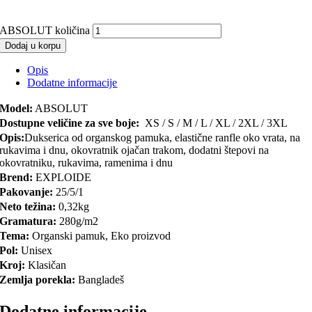
ABSOLUT količina
Dodaj u korpu
Opis
Dodatne informacije
Model:
ABSOLUT
Dostupne veličine za sve boje:
XS / S / M / L / XL / 2XL / 3XL
Opis:
Dukserica od organskog pamuka, elastične ranfle oko vrata, na
rukavima i dnu, okovratnik ojačan trakom, dodatni štepovi na
okovratniku, rukavima, ramenima i dnu
Brend:
EXPLOIDE
Pakovanje:
25/5/1
Neto težina:
0,32kg
Gramatura:
280g/m2
Tema:
Organski pamuk, Eko proizvod
Pol:
Unisex
Kroj:
Klasičan
Zemlja porekla:
Bangladeš
Dodatne informacije