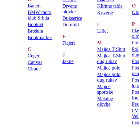
Baneri
O
Drvene
Kliritne table
olovke
BMW moto
Ol
Koverte
klub Srbija
Dukserice
P
Booklet
L
Duofold
Pla
Brošura
Liflet
olo
F
Bookmarker
M
Pol
Flajeri
C
Majica T-Shirt
Pol
J
dug
Cegeri
Majica T-Shirt
Jakne
dug rukav
Pos
Canvas
Majica polo
Pos
Cirade
pen
Majica polo
dug rukav
Pos
lep
Majice
sportske
Pos
for
Metalne
olovke
Pes
PVC
Vel
Prs