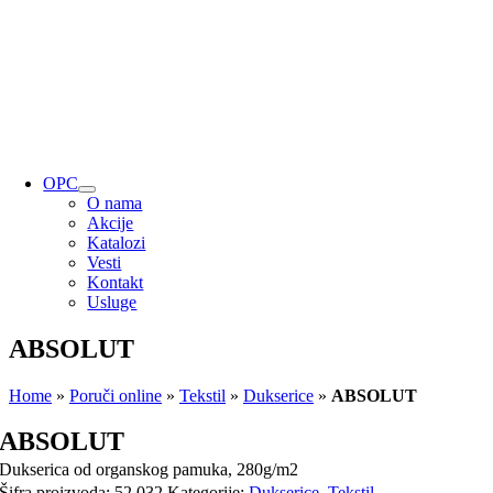
OPC
O nama
Akcije
Katalozi
Vesti
Kontakt
Usluge
ABSOLUT
Home
»
Poruči online
»
Tekstil
»
Dukserice
»
ABSOLUT
ABSOLUT
Dukserica od organskog pamuka, 280g/m2
Šifra proizvoda:
52.032
Kategorije:
Dukserice
,
Tekstil