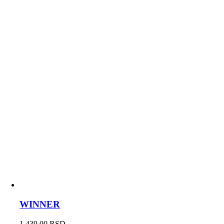
WINNER
1.439,00
RSD