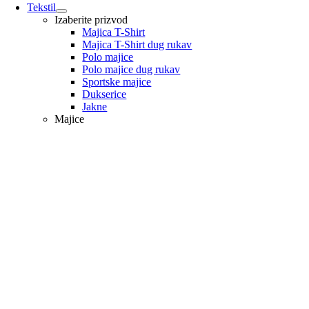
Tekstil
Izaberite prizvod
Majica T-Shirt
Majica T-Shirt dug rukav
Polo majice
Polo majice dug rukav
Sportske majice
Dukserice
Jakne
Majice