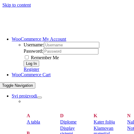
Skip to content
WooCommerce My Account
Username:
Password:
Remember Me
Register
WooCommerce Cart
Toggle Navigation
Svi proizvodi
A
D
K
N
A tabla
Diplome
Kater folija
Nal
Display
Klamovan
Not
B
sistemi
materijal