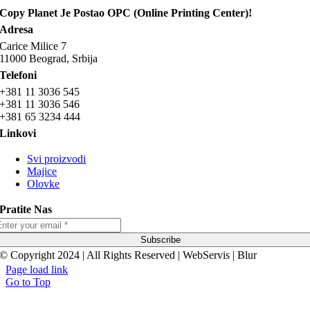
Copy Planet Je Postao OPC (Online Printing Center)!
Adresa
Carice Milice 7
11000 Beograd, Srbija
Telefoni
+381 11 3036 545
+381 11 3036 546
+381 65 3234 444
Linkovi
Svi proizvodi
Majice
Olovke
Pratite Nas
Subscribe
© Copyright 2024 | All Rights Reserved | WebServis | Blur
Page load link
Go to Top