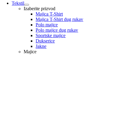
Tekstil
Izaberite prizvod
Majica T-Shirt
Majica T-Shirt dug rukav
Polo majice
Polo majice dug rukav
Sportske majice
Dukserice
Jakne
Majice