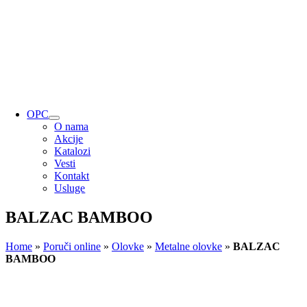
OPC
O nama
Akcije
Katalozi
Vesti
Kontakt
Usluge
BALZAC BAMBOO
Home
»
Poruči online
»
Olovke
»
Metalne olovke
»
BALZAC
BAMBOO