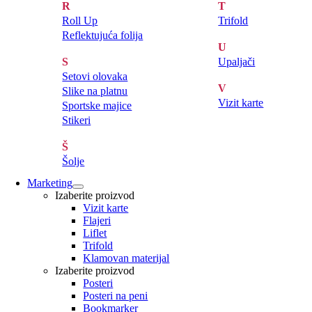
R
T
Roll Up
Trifold
Reflektujuća folija
U
S
Upaljači
Setovi olovaka
V
Slike na platnu
Vizit karte
Sportske majice
Stikeri
Š
Šolje
Marketing
Izaberite proizvod
Vizit karte
Flajeri
Liflet
Trifold
Klamovan materijal
Izaberite proizvod
Posteri
Posteri na peni
Bookmarker