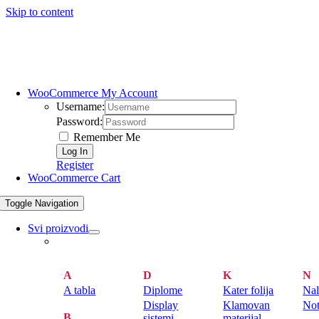
Skip to content
WooCommerce My Account
Username:
Password:
Remember Me
Register
WooCommerce Cart
Toggle Navigation
Svi proizvodi
A
D
K
N
A tabla
Diplome
Kater folija
Nal
Display
Klamovan
Not
B
sistemi
materijal