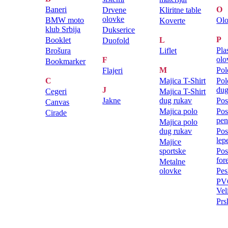
Baneri
O
Drvene
Kliritne table
olovke
BMW moto
Ol
Koverte
klub Srbija
Dukserice
P
Booklet
L
Duofold
Pla
Brošura
Liflet
olo
F
Bookmarker
M
Pol
Flajeri
C
Majica T-Shirt
Pol
J
dug
Cegeri
Majica T-Shirt
Jakne
dug rukav
Pos
Canvas
Majica polo
Pos
Cirade
pen
Majica polo
dug rukav
Pos
lep
Majice
sportske
Pos
for
Metalne
olovke
Pes
PVC
Vel
Prs