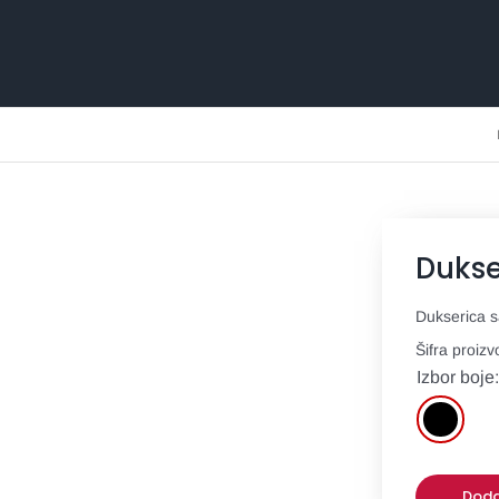
Dukse
Dukserica 
Šifra proiz
Izbor boje
Doda