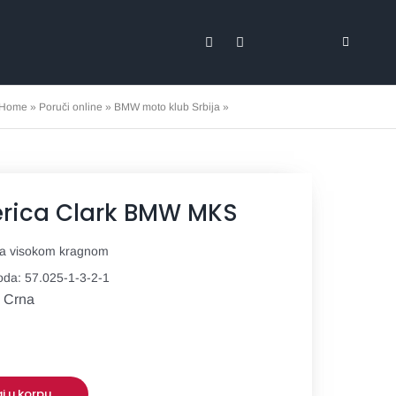
Toggle
Navigati
Svi proizvodi
Home
»
Poruči online
»
BMW moto klub Srbija
»
Dukserica Clark BMW MKS
Marketing
Promo materij
rica Clark BMW MKS
Tekstil
sa visokom kragnom
Expo
voda:
57.025-1-3-2-1
: Crna
Posteri i baner
Stikeri i nalep
j u korpu