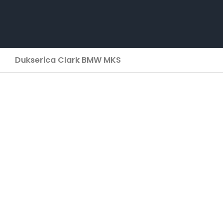
Skip
to
content
Dukserica Clark BMW MKS