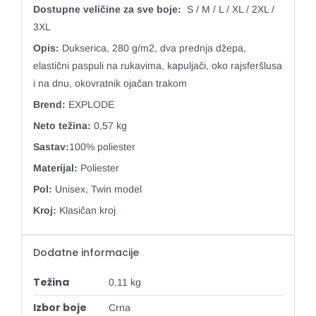
Dostupne veličine za sve boje:
S / M / L / XL / 2XL /
3XL
Opis:
Dukserica, 280 g/m2, dva prednja džepa,
elastični paspuli na rukavima, kapuljači, oko rajsferšlusa
i na dnu, okovratnik ojačan trakom
Brend:
EXPLODE
Neto težina:
0,57 kg
Sastav:
100% poliester
Materijal:
Poliester
Pol:
Unisex, Twin model
Kroj:
Klasičan kroj
Dodatne informacije
Težina
0,11 kg
Izbor boje
Crna