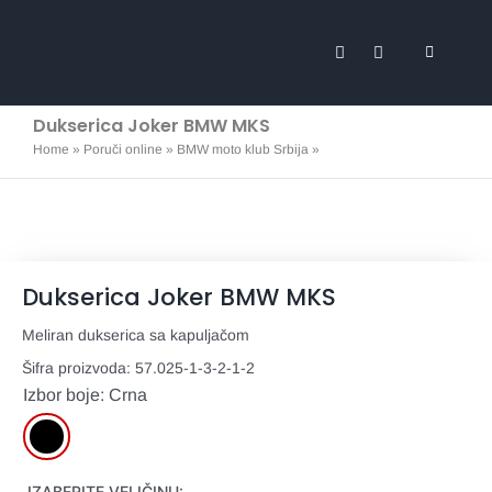
Skip
to
Toggle
content
Navigati
Svi proi
Dukserica Joker BMW MKS
Home
»
Poruči online
»
BMW moto klub Srbija
»
Dukserica Joker
BMW MKS
Marketi
Promo m
Tekstil
Dukserica Joker BMW MKS
Meliran dukserica sa kapuljačom
Expo
Šifra proizvoda:
57.025-1-3-2-1-2
Izbor boje: Crna
Posteri 
Stikeri 
IZABERITE VELIČINU: