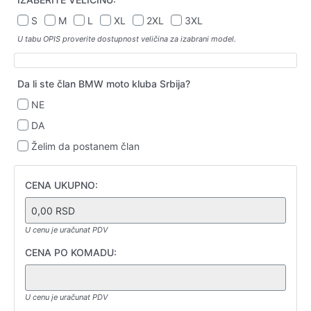
OPC
S
M
L
XL
2XL
3XL
U tabu OPIS proverite dostupnost veličina za izabrani model.
Duks
Da li ste član BMW moto kluba Srbija?
Joker
NE
DA
Želim da postanem član
Otvranje
DTF
DTF
CENA UKUPNO:
radnog
Aplikacija
Aplikacija
naloga
10x15cm
20x30cm
T
U cenu je uračunat PDV
CENA PO KOMADU:
U cenu je uračunat PDV