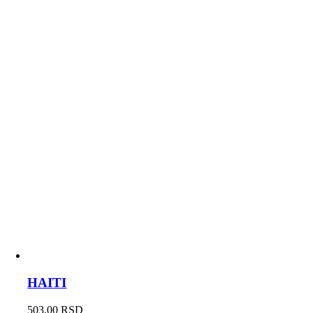
HAITI
503,00
RSD