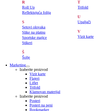
R
T
Roll Up
Trifold
Reflektujuća folija
U
S
Upaljači
Setovi olovaka
V
Slike na platnu
Vizit karte
Sportske majice
Stikeri
Š
Šolje
Marketing
Izaberite proizvod
Vizit karte
Flajeri
Liflet
Trifold
Klamovan materijal
Izaberite proizvod
Posteri
Posteri na peni
Bookmarker