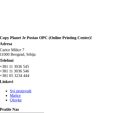
Copy Planet Je Postao OPC (Online Printing Center)!
Adresa
Carice Milice 7
11000 Beograd, Srbija
Telefoni
+381 11 3036 545
+381 11 3036 546
+381 65 3234 444
Linkovi
Svi proizvodi
Majice
Olovke
Pratite Nas