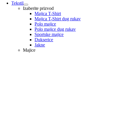
Tekstil
Izaberite prizvod
Majica T-Shirt
Majica T-Shirt dug rukav
Polo majice
Polo majice dug rukav
Sportske majice
Dukserice
Jakne
Majice