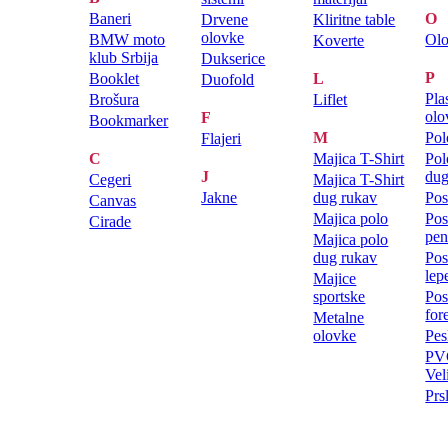
Baneri
O
Drvene
Kliritne table
olovke
BMW moto
Ol
Koverte
klub Srbija
Dukserice
P
Booklet
L
Duofold
Pla
Brošura
Liflet
olo
F
Bookmarker
M
Pol
Flajeri
C
Majica T-Shirt
Pol
J
dug
Cegeri
Majica T-Shirt
Jakne
dug rukav
Pos
Canvas
Majica polo
Pos
Cirade
pen
Majica polo
dug rukav
Pos
lep
Majice
sportske
Pos
for
Metalne
olovke
Pes
PVC
Vel
Prs