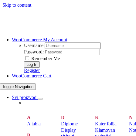
Skip to content
WooCommerce My Account
Username:
Password:
Remember Me
Register
WooCommerce Cart
Toggle Navigation
Svi proizvodi
A
D
K
N
A tabla
Diplome
Kater folija
Nal
Display
Klamovan
Not
B
sistemi
materijal