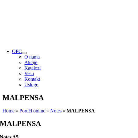
OPC
O nama
Akcije
Katalozi
Vesti
Kontakt
Usluge
MALPENSA
Home
»
Poruči online
»
Notes
»
MALPENSA
MALPENSA
Notes A5