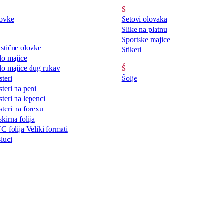
S
ovke
Setovi olovaka
Slike na platnu
Sportske majice
astične olovke
Stikeri
lo majice
lo majice dug rukav
Š
steri
Šolje
steri na peni
steri na lepenci
steri na forexu
kirna folija
C folija Veliki formati
sluci