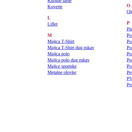
Kliritne table
O
Koverte
Ol
L
P
Liflet
Pl
M
Po
Majica T-Shirt
Po
Majica T-Shirt dug rukav
Po
Majica polo
Po
Majica polo dug rukav
Po
Majice sportske
Po
Metalne olovke
Pes
PV
Pr