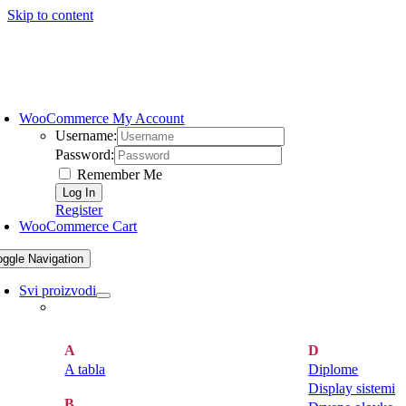
Skip to content
WooCommerce My Account
Username:
Password:
Remember Me
Register
WooCommerce Cart
oggle Navigation
Svi proizvodi
A
D
A tabla
Diplome
Display sistemi
B