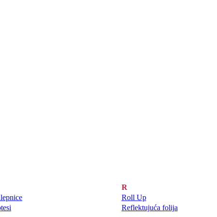
R
lepnice
Roll Up
tesi
Reflektujuća folija