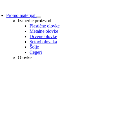
Promo materijali
Izaberite proizvod
Plastične olovke
Metalne olovke
Drvene olovke
Setovi olovaka
Šolje
Cegeri
Olovke