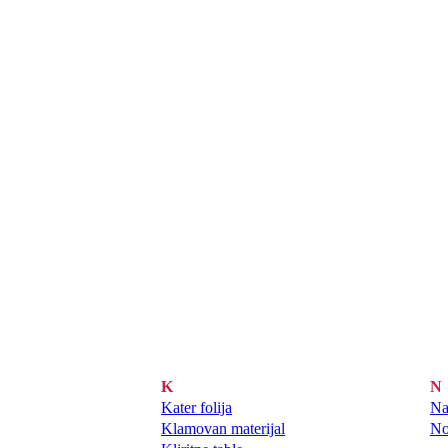
K
N
Kater folija
Na
Klamovan materijal
No