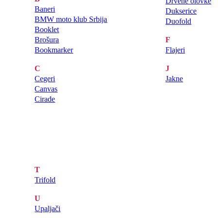
Drvene olovke
Baneri
Dukserice
BMW moto klub Srbija
Duofold
Booklet
Brošura
F
Bookmarker
Flajeri
C
J
Cegeri
Jakne
Canvas
Cirade
T
Trifold
U
Upaljači