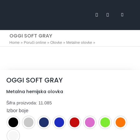
Skip
to
Toggle
content
Navigati
Svi proi
OGGI SOFT GRAY
Home
»
Poruči online
»
Olovke
»
Metalne olovke
»
OGGI SOFT GRAY
Marketi
Promo m
OGGI SOFT GRAY
Tekstil
Metalna hemijska olovka
Expo
Šifra proizvoda:
11.085
Izbor boje
Posteri 
Stikeri 