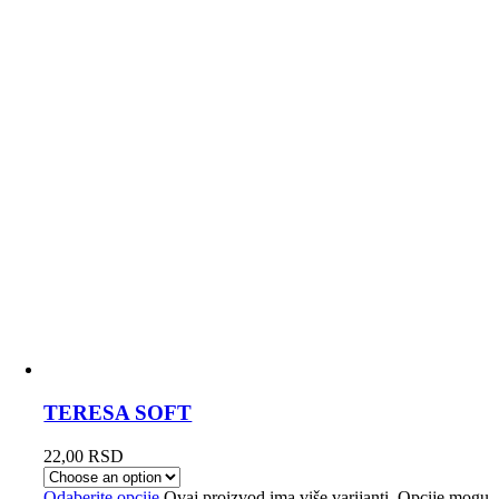
TERESA SOFT
22,00
RSD
Odaberite opcije
Ovaj proizvod ima više varijanti. Opcije mogu