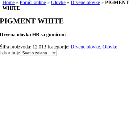
Home
»
Poruči online
»
Olovke
»
Drvene olovke
»
PIGMENT
WHITE
PIGMENT WHITE
Drvena olovka HB sa gumicom
Šifra proizvoda:
12.013
Kategorije:
Drvene olovke
,
Olovke
Izbor boje