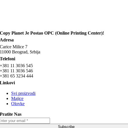
Copy Planet Je Postao OPC (Online Printing Center)!
Adresa
Carice Milice 7
11000 Beograd, Srbija
Telefoni
+381 11 3036 545
+381 11 3036 546
+381 65 3234 444
Linkovi
Svi proizvodi
Majice
Olovke
Pratite Nas
Subscribe