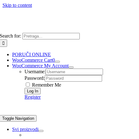
Skip to content
Search for:
PORUČI ONLINE
WooCommerce Cart
0
WooCommerce My Account
Username:
Password:
Remember Me
Register
Toggle Navigation
Svi proizvodi