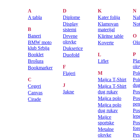
A
D
K
N
A tabla
Diplome
Kater folija
Nal
Display
Klamovan
Not
B
sistemi
materijal
Baneri
O
Drvene
Kliritne table
olovke
BMW moto
Ol
Koverte
klub Srbija
Dukserice
P
Booklet
L
Duofold
Pla
Brošura
Liflet
olo
F
Bookmarker
M
Pol
Flajeri
C
Majica T-Shirt
Pol
J
dug
Cegeri
Majica T-Shirt
Jakne
dug rukav
Pos
Canvas
Majica polo
Pos
Cirade
pen
Majica polo
dug rukav
Pos
lep
Majice
sportske
Pos
for
Metalne
olovke
Pes