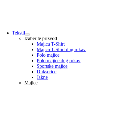
Tekstil
Izaberite prizvod
Majica T-Shirt
Majica T-Shirt dug rukav
Polo majice
Polo majice dug rukav
Sportske majice
Dukserice
Jakne
Majice