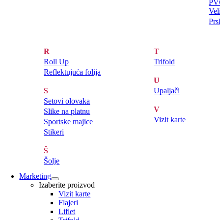
PVC
Vel
Prs
R
T
Roll Up
Trifold
Reflektujuća folija
U
S
Upaljači
Setovi olovaka
V
Slike na platnu
Vizit karte
Sportske majice
Stikeri
Š
Šolje
Marketing
Izaberite proizvod
Vizit karte
Flajeri
Liflet