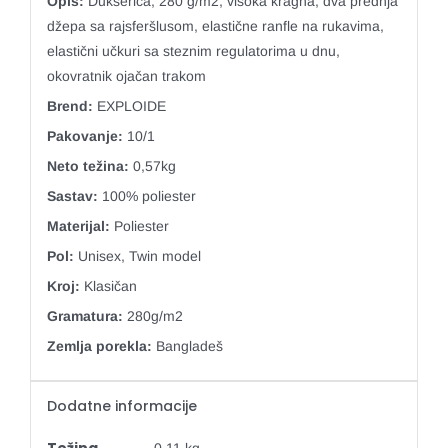
Opis:
Dukserica, 280 g/m2, visoka kragna, dva prednja
džepa sa rajsferšlusom, elastične ranfle na rukavima,
elastični učkuri sa steznim regulatorima u dnu,
okovratnik ojačan trakom
Brend:
EXPLOIDE
Pakovanje:
10/1
Neto težina:
0,57kg
Sastav:
100% poliester
Materijal:
Poliester
Pol:
Unisex, Twin model
Kroj:
Klasičan
Gramatura:
280g/m2
Zemlja porekla:
Bangladeš
Dodatne informacije
Težina
0,11 kg