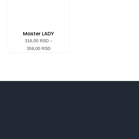
Master LADY
316,00
RSD
–
Raspon
359,00
RSD
cena:
od
316,00 RSD
do
359,00 RSD