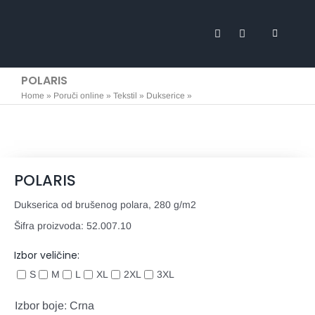
Skip
to
Toggle
content
Navigati
Svi proi
POLARIS
Home
»
Poruči online
»
Tekstil
»
Dukserice
»
POLARIS
Marketi
Promo m
POLARIS
Tekstil
Dukserica od brušenog polara, 280 g/m2
Expo
Šifra proizvoda:
52.007.10
Izbor veličine:
Posteri 
S
M
L
XL
2XL
3XL
Stikeri 
Izbor boje: Crna