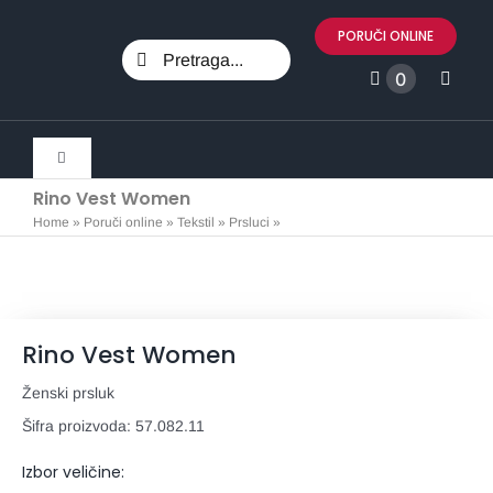
Skip
PORUČI ONLINE
to
Search
content
0
for:
Toggle
Navigation
Rino Vest Women
Svi proizvodi
Home
»
Poruči online
»
Tekstil
»
Prsluci
»
Rino Vest Women
Marketing
Rino Vest Women
Promo materijali
Ženski prsluk
Šifra proizvoda:
57.082.11
Tekstil
Izbor veličine: