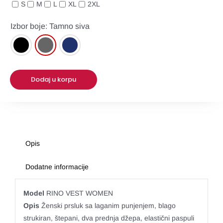
S
M
L
XL
2XL
Expo
Izbor boje: Tamno siva
Posteri i baneri
Stikeri i nalepnice
Dodaj u korpu
OPC
Opis
Dodatne informacije
Model
RINO VEST WOMEN
Opis
Ženski prsluk sa laganim punjenjem, blago
strukiran, štepani, dva prednja džepa, elastični paspuli