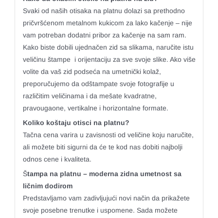
Svaki od naših otisaka na platnu dolazi sa prethodno
pričvršćenom metalnom kukicom za lako kačenje – nije
vam potreban dodatni pribor za kačenje na sam ram.
Kako biste dobili ujednačen zid sa slikama, naručite istu
veličinu štampe i orijentaciju za sve svoje slike. Ako više
volite da vaš zid podseća na umetnički kolaž,
preporučujemo da odštampate svoje fotografije u
različitim veličinama i da mešate kvadratne,
pravougaone, vertikalne i horizontalne formate.
Koliko koštaju otisci na platnu?
Tačna cena varira u zavisnosti od veličine koju naručite,
ali možete biti sigurni da će te kod nas dobiti najbolji
odnos cene i kvaliteta.
Š
tampa na platnu – moderna zidna umetnost sa
ličnim dodirom
Predstavljamo vam zadivljujući novi način da prikažete
svoje posebne trenutke i uspomene. Sada možete