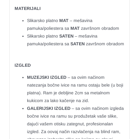
MATERIJALI
Slikarsko platno
MAT
– mešavina
pamuka/poliestera sa
MAT
završnom obradom
Slikarsko platno
SATEN
– mešavina
pamuka/poliestera sa
SATEN
završnom obradom
IZGLED
MUZEJSKI IZGLED
– sa ovim načinom
natezanja bočne ivice na ramu ostaju bele (u boji
platna). Ram je debljine 2cm sa metalnom
kukicom za lako kačenje na zid.
GALERIJSKI IZGLED
– sa ovim načinom izgleda
bočne ivice na ramu su produžetak vaše slike,
dajući vašem otisku zategnut, profesionalan
izgled. Za oovaj način razvlačenja na blind ram,