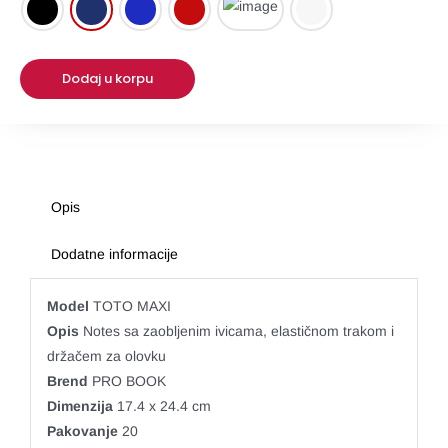
Expo
Posteri i baneri
Dodaj u korpu
Stikeri i nalepnice
Opis
OPC
Dodatne informacije
Model
TOTO MAXI
Opis
Notes sa zaobljenim ivicama, elastičnom trakom i
držačem za olovku
Brend
PRO BOOK
Dimenzija
17.4 x 24.4 cm
Pakovanje
20