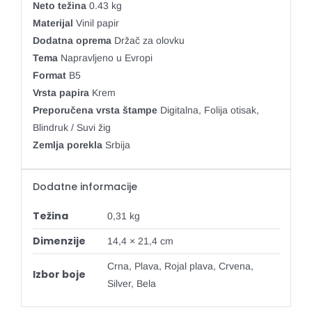
Neto težina
0.43 kg
Materijal
Vinil papir
Dodatna oprema
Držač za olovku
Tema
Napravljeno u Evropi
Format
B5
Vrsta papira
Krem
Preporučena vrsta štampe
Digitalna, Folija otisak,
Blindruk / Suvi žig
Zemlja porekla
Srbija
Dodatne informacije
Težina
0,31 kg
Dimenzije
14,4 × 21,4 cm
Crna, Plava, Rojal plava, Crvena,
Izbor boje
Silver, Bela