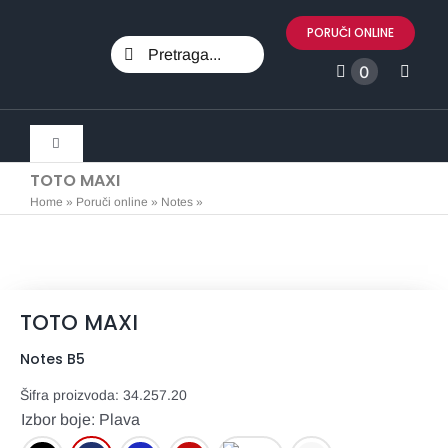
Skip
PORUČI ONLINE
to
Search
content
0
for:
Toggle
Navigation
TOTO MAXI
Svi proizvodi
Home
»
Poruči online
»
Notes
»
TOTO MAXI
Marketing
TOTO MAXI
Promo materijali
Notes B5
Tekstil
Šifra proizvoda:
34.257.20
Izbor boje: Plava