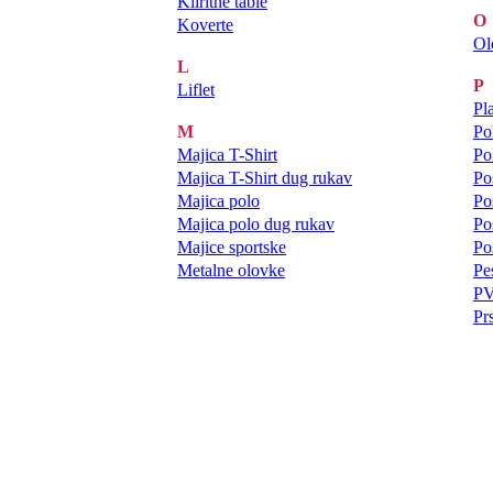
Kliritne table
O
Koverte
Ol
L
P
Liflet
Pl
M
Po
Majica T-Shirt
Po
Majica T-Shirt dug rukav
Po
Majica polo
Po
Majica polo dug rukav
Po
Majice sportske
Po
Metalne olovke
Pes
PV
Pr