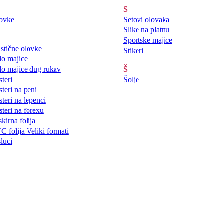
S
ovke
Setovi olovaka
Slike na platnu
Sportske majice
astične olovke
Stikeri
lo majice
lo majice dug rukav
Š
steri
Šolje
steri na peni
steri na lepenci
steri na forexu
kirna folija
C folija Veliki formati
sluci