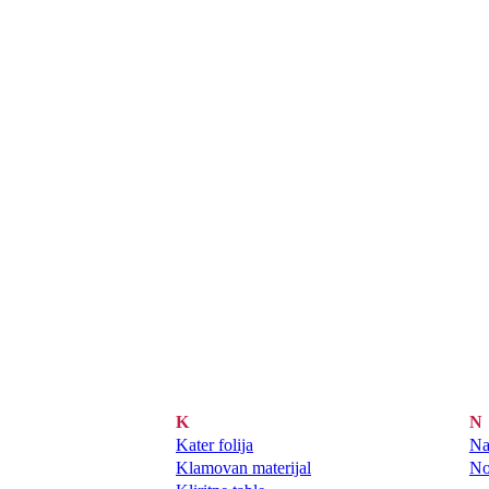
K
N
Kater folija
Na
Klamovan materijal
No