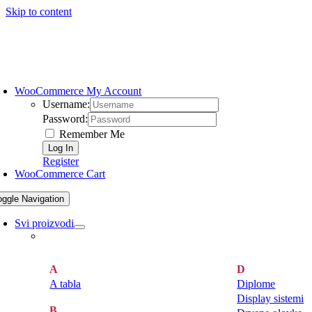
Skip to content
WooCommerce My Account
Username:
Password:
Remember Me
Register
WooCommerce Cart
oggle Navigation
Svi proizvodi
A
D
A tabla
Diplome
Display sistemi
B