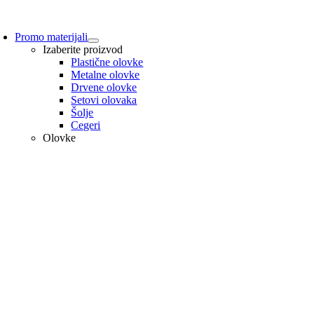
Promo materijali
Izaberite proizvod
Plastične olovke
Metalne olovke
Drvene olovke
Setovi olovaka
Šolje
Cegeri
Olovke