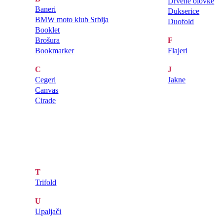
Drvene olovke
Baneri
Dukserice
BMW moto klub Srbija
Duofold
Booklet
Brošura
F
Bookmarker
Flajeri
C
J
Cegeri
Jakne
Canvas
Cirade
T
Trifold
U
Upaljači