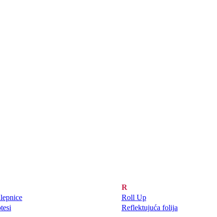
R
lepnice
Roll Up
tesi
Reflektujuća folija