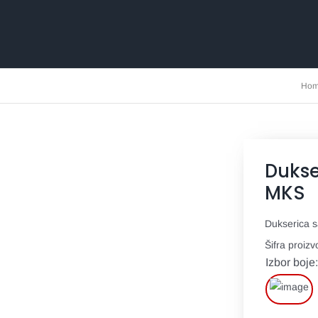
Ho
Duks
MKS
Dukserica 
Šifra proiz
Izbor boje