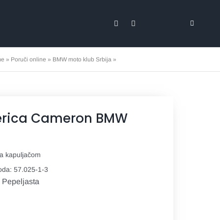
Toggle
Navigati
Svi proizvodi
me
»
Poruči online
»
BMW moto klub Srbija
»
Dukserica Cameron BMW MKS
Marketing
Promo materij
erica Cameron BMW
Tekstil
Expo
sa kapuljačom
voda:
57.025-1-3
Posteri i baner
: Pepeljasta
Stikeri i nalep