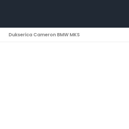
Skip
to
content
Dukserica Cameron BMW MKS