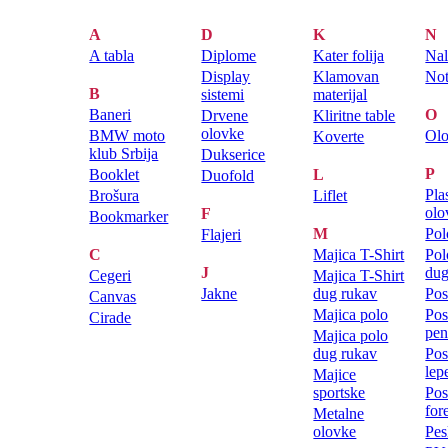
A
D
K
N
A tabla
Diplome
Kater folija
Nal
Display
Klamovan
Not
B
sistemi
materijal
Baneri
O
Drvene
Kliritne table
olovke
BMW moto
Ol
Koverte
klub Srbija
Dukserice
P
Booklet
L
Duofold
Pla
Brošura
Liflet
olo
F
Bookmarker
M
Pol
Flajeri
C
Majica T-Shirt
Pol
J
dug
Cegeri
Majica T-Shirt
Jakne
dug rukav
Pos
Canvas
Majica polo
Pos
Cirade
pen
Majica polo
dug rukav
Pos
lep
Majice
sportske
Pos
for
Metalne
olovke
Pes