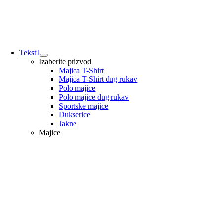
Tekstil
Izaberite prizvod
Majica T-Shirt
Majica T-Shirt dug rukav
Polo majice
Polo majice dug rukav
Sportske majice
Dukserice
Jakne
Majice