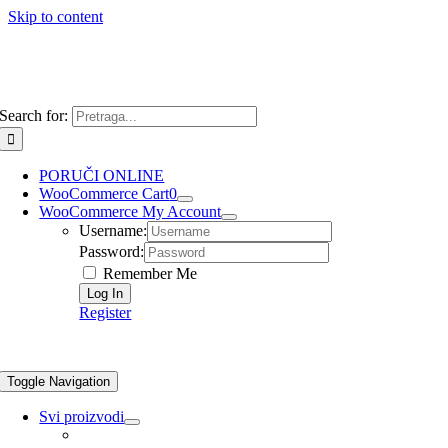
Skip to content
Search for:
PORUČI ONLINE
WooCommerce Cart
0
WooCommerce My Account
Username:
Password:
Remember Me
Register
Toggle Navigation
Svi proizvodi