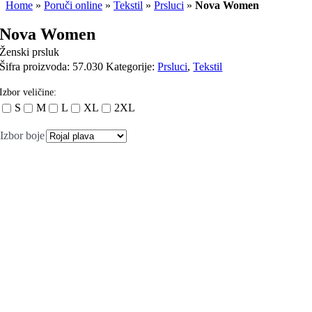
Home
»
Poruči online
»
Tekstil
»
Prsluci
»
Nova Women
Nova Women
Ženski prsluk
Šifra proizvoda:
57.030
Kategorije:
Prsluci
,
Tekstil
Izbor veličine:
S
M
L
XL
2XL
Izbor boje