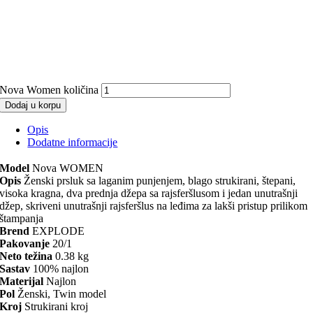
Nova Women količina
Dodaj u korpu
Opis
Dodatne informacije
Model
Nova WOMEN
Opis
Ženski prsluk sa laganim punjenjem, blago strukirani, štepani,
visoka kragna, dva prednja džepa sa rajsferšlusom i jedan unutrašnji
džep, skriveni unutrašnji rajsferšlus na leđima za lakši pristup prilikom
štampanja
Brend
EXPLODE
Pakovanje
20/1
Neto težina
0.38 kg
Sastav
100% najlon
Materijal
Najlon
Pol
Ženski, Twin model
Kroj
Strukirani kroj