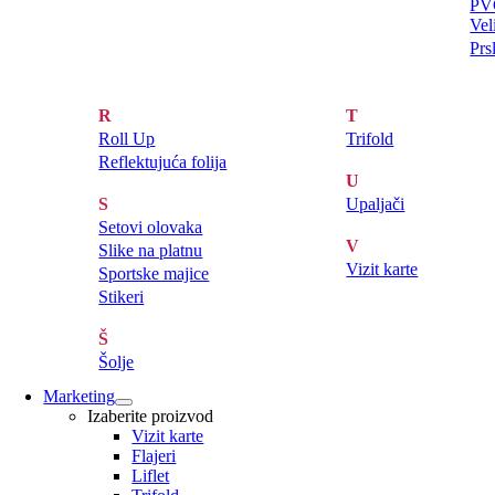
PVC
Vel
Prs
R
T
Roll Up
Trifold
Reflektujuća folija
U
S
Upaljači
Setovi olovaka
V
Slike na platnu
Vizit karte
Sportske majice
Stikeri
Š
Šolje
Marketing
Izaberite proizvod
Vizit karte
Flajeri
Liflet